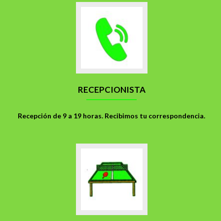
Ir
a
Recepcionista
RECEPCIONISTA
Recepción de 9 a 19 horas. Recibimos tu correspondencia.
Ir
a
Espacios
comunes