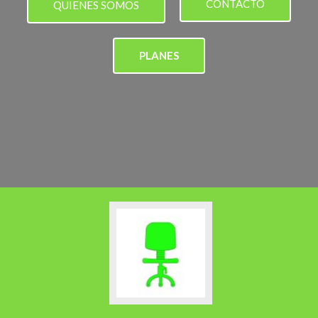
CONTACTO
QUIENES SOMOS
PLANES
Ir
a
Open
desks