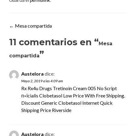
Navegación de entradas
←
Mesa compartida
11 comentarios en “
Mesa
”
compartida
Austelora
dice:
Mayo 2, 2019 a las 4:09 am
Rx Rx4u Drugs Tretinoin Cream 005 No Script
п»їcialis
Clobetasol Low Price With Free Shipping.
Discount Generic Clobetasol Internet Quick
Shipping Price Riverside
Austelora
dice: