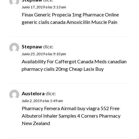
Junio 17, 2019 a las 5:13 am
Finax Generic Propecia 1mg Pharmace Online
generic cialis canada
Amoxicillin Muscle Pain
Stepnaw
dice:
Junio 25, 2019 a las 9:10 pm
Availability For Caffergot Canada Meds
canadian
pharmacy cialis 20mg
Cheap Lasix Buy
Austelora
dice:
Julio 2, 2019 a las 1:49 am
Pharmacy Femera Airmail
buy viagra
552 Free
Albuterol Inhaler Samples 4 Corners Pharmacy
New Zealand