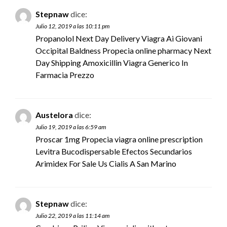
Stepnaw
dice:
Julio 12, 2019 a las 10:11 pm
Propanolol Next Day Delivery Viagra Ai Giovani
Occipital Baldness Propecia
online pharmacy
Next
Day Shipping Amoxicillin Viagra Generico In
Farmacia Prezzo
Austelora
dice:
Julio 19, 2019 a las 6:59 am
Proscar 1mg Propecia
viagra online prescription
Levitra Bucodispersable Efectos Secundarios
Arimidex For Sale Us Cialis A San Marino
Stepnaw
dice:
Julio 22, 2019 a las 11:14 am