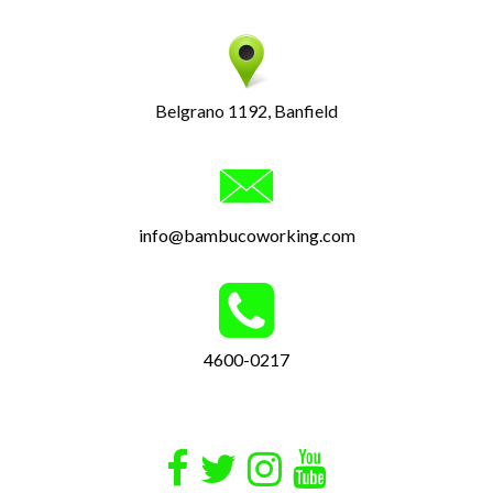
Belgrano 1192, Banfield
info@bambucoworking.com
4600-0217
Enlace
Enlace
Enlace
de
de
de